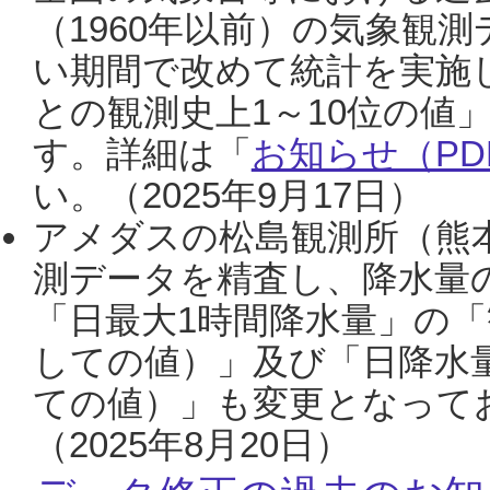
（1960年以前）の気象観
い期間で改めて統計を実施
との観測史上1～10位の値
す。詳細は「
お知らせ（PDF
い。（2025年9月17日）
アメダスの松島観測所（熊本
測データを精査し、降水量
「日最大1時間降水量」の「
しての値）」及び「日降水
ての値）」も変更となって
（2025年8月20日）