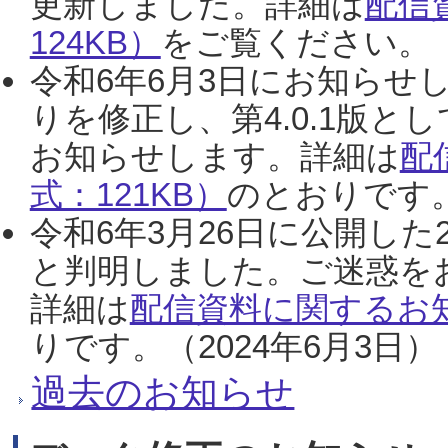
更新しました。詳細は
配信
124KB）
をご覧ください。（2
令和6年6月3日にお知らせし
りを修正し、第4.0.1版
お知らせします。詳細は
配
式：121KB）
のとおりです。
令和6年3月26日に公開した
と判明しました。ご迷惑を
詳細は
配信資料に関するお知
りです。（2024年6月3日）
過去のお知らせ