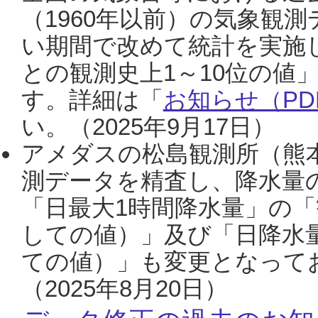
（1960年以前）の気象観
い期間で改めて統計を実施
との観測史上1～10位の値
す。詳細は「
お知らせ（PDF
い。（2025年9月17日）
アメダスの松島観測所（熊本
測データを精査し、降水量
「日最大1時間降水量」の「
しての値）」及び「日降水
ての値）」も変更となって
（2025年8月20日）