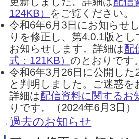
更新しました。詳細は
配信
124KB）
をご覧ください。（2
令和6年6月3日にお知らせし
りを修正し、第4.0.1版
お知らせします。詳細は
配
式：121KB）
のとおりです。
令和6年3月26日に公開した
と判明しました。ご迷惑を
詳細は
配信資料に関するお知
りです。（2024年6月3日）
過去のお知らせ