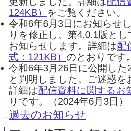
更新しました。詳細は
配信
124KB）
をご覧ください。（2
令和6年6月3日にお知らせし
りを修正し、第4.0.1版
お知らせします。詳細は
配
式：121KB）
のとおりです。
令和6年3月26日に公開した
と判明しました。ご迷惑を
詳細は
配信資料に関するお知
りです。（2024年6月3日）
過去のお知らせ