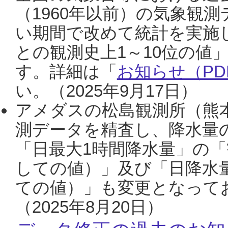
（1960年以前）の気象観
い期間で改めて統計を実施
との観測史上1～10位の値
す。詳細は「
お知らせ（PDF
い。（2025年9月17日）
アメダスの松島観測所（熊本
測データを精査し、降水量
「日最大1時間降水量」の「
しての値）」及び「日降水
ての値）」も変更となって
（2025年8月20日）