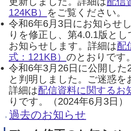
更新しました。詳細は
配信
124KB）
をご覧ください。（2
令和6年6月3日にお知らせし
りを修正し、第4.0.1版
お知らせします。詳細は
配
式：121KB）
のとおりです。
令和6年3月26日に公開した
と判明しました。ご迷惑を
詳細は
配信資料に関するお知
りです。（2024年6月3日）
過去のお知らせ