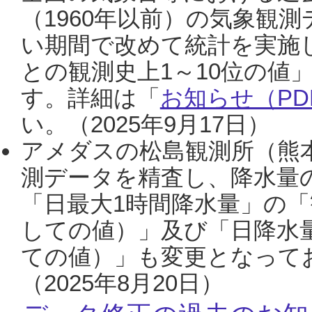
（1960年以前）の気象観
い期間で改めて統計を実施
との観測史上1～10位の値
す。詳細は「
お知らせ（PDF
い。（2025年9月17日）
アメダスの松島観測所（熊本
測データを精査し、降水量
「日最大1時間降水量」の「
しての値）」及び「日降水
ての値）」も変更となって
（2025年8月20日）