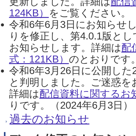
更新しました。詳細は
配信
124KB）
をご覧ください。（2
令和6年6月3日にお知らせし
りを修正し、第4.0.1版
お知らせします。詳細は
配
式：121KB）
のとおりです。
令和6年3月26日に公開した
と判明しました。ご迷惑を
詳細は
配信資料に関するお知
りです。（2024年6月3日）
過去のお知らせ