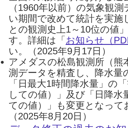
（1960年以前）の気象観
い期間で改めて統計を実施
との観測史上1～10位の値
す。詳細は「
お知らせ（PDF
い。（2025年9月17日）
アメダスの松島観測所（熊本
測データを精査し、降水量
「日最大1時間降水量」の「
しての値）」及び「日降水
ての値）」も変更となって
（2025年8月20日）