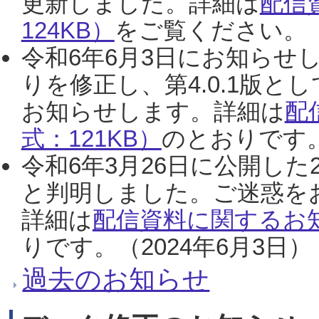
更新しました。詳細は
配信
124KB）
をご覧ください。（2
令和6年6月3日にお知らせし
りを修正し、第4.0.1版
お知らせします。詳細は
配
式：121KB）
のとおりです。
令和6年3月26日に公開した
と判明しました。ご迷惑を
詳細は
配信資料に関するお知
りです。（2024年6月3日）
過去のお知らせ