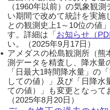
（1960年以前）の気象観
い期間で改めて統計を実施
との観測史上1～10位の値
す。詳細は「
お知らせ（PDF
い。（2025年9月17日）
アメダスの松島観測所（熊本
測データを精査し、降水量
「日最大1時間降水量」の「
しての値）」及び「日降水
ての値）」も変更となって
（2025年8月20日）