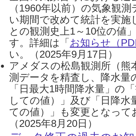
（1960年以前）の気象観
い期間で改めて統計を実施
との観測史上1～10位の値
す。詳細は「
お知らせ（PDF
い。（2025年9月17日）
アメダスの松島観測所（熊本
測データを精査し、降水量
「日最大1時間降水量」の「
しての値）」及び「日降水
ての値）」も変更となって
（2025年8月20日）