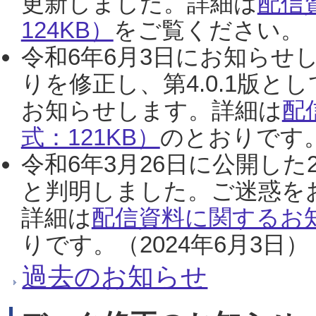
更新しました。詳細は
配信
124KB）
をご覧ください。（2
令和6年6月3日にお知らせし
りを修正し、第4.0.1版
お知らせします。詳細は
配
式：121KB）
のとおりです。
令和6年3月26日に公開した
と判明しました。ご迷惑を
詳細は
配信資料に関するお知
りです。（2024年6月3日）
過去のお知らせ