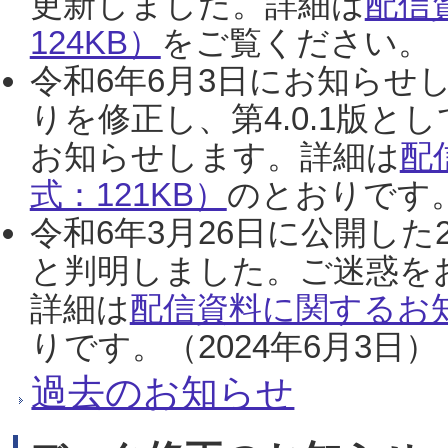
更新しました。詳細は
配信
124KB）
をご覧ください。（2
令和6年6月3日にお知らせし
りを修正し、第4.0.1版
お知らせします。詳細は
配
式：121KB）
のとおりです。
令和6年3月26日に公開した
と判明しました。ご迷惑を
詳細は
配信資料に関するお知
りです。（2024年6月3日）
過去のお知らせ