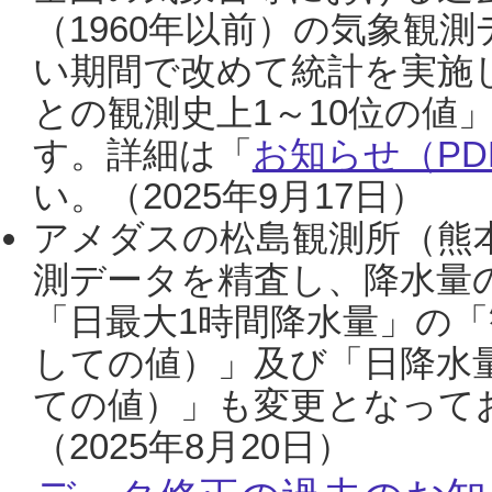
（1960年以前）の気象観
い期間で改めて統計を実施
との観測史上1～10位の値
す。詳細は「
お知らせ（PDF
い。（2025年9月17日）
アメダスの松島観測所（熊本
測データを精査し、降水量
「日最大1時間降水量」の「
しての値）」及び「日降水
ての値）」も変更となって
（2025年8月20日）