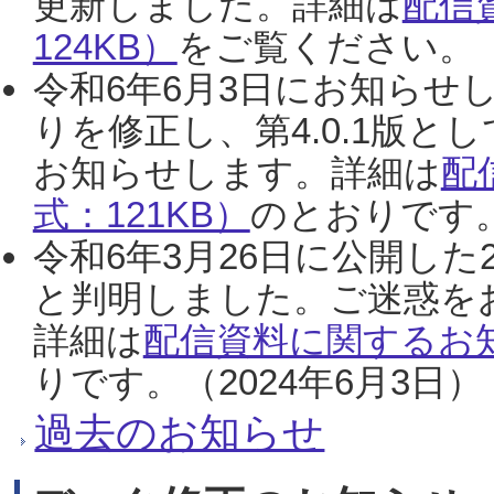
更新しました。詳細は
配信
124KB）
をご覧ください。（2
令和6年6月3日にお知らせし
りを修正し、第4.0.1版
お知らせします。詳細は
配
式：121KB）
のとおりです。
令和6年3月26日に公開した
と判明しました。ご迷惑を
詳細は
配信資料に関するお知
りです。（2024年6月3日）
過去のお知らせ