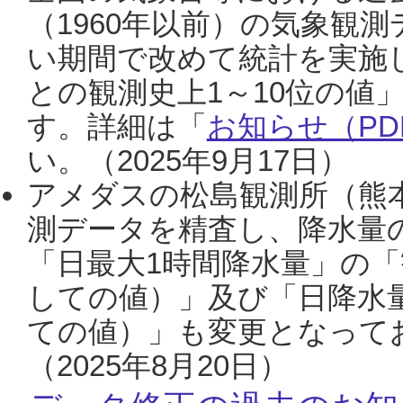
（1960年以前）の気象観
い期間で改めて統計を実施
との観測史上1～10位の値
す。詳細は「
お知らせ（PDF
い。（2025年9月17日）
アメダスの松島観測所（熊本
測データを精査し、降水量
「日最大1時間降水量」の「
しての値）」及び「日降水
ての値）」も変更となって
（2025年8月20日）