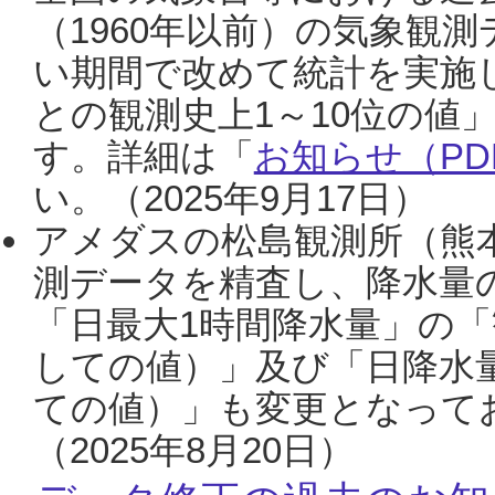
（1960年以前）の気象観
い期間で改めて統計を実施
との観測史上1～10位の値
す。詳細は「
お知らせ（PDF
い。（2025年9月17日）
アメダスの松島観測所（熊本
測データを精査し、降水量
「日最大1時間降水量」の「
しての値）」及び「日降水
ての値）」も変更となって
（2025年8月20日）