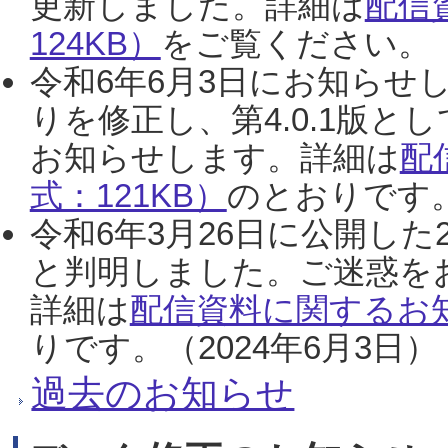
更新しました。詳細は
配信
124KB）
をご覧ください。（2
令和6年6月3日にお知らせし
りを修正し、第4.0.1版
お知らせします。詳細は
配
式：121KB）
のとおりです。
令和6年3月26日に公開した
と判明しました。ご迷惑を
詳細は
配信資料に関するお知
りです。（2024年6月3日）
過去のお知らせ