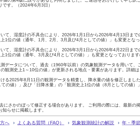
です。（2024年6月3日）
て、湿度計の不具合により、2026年1月1日から2026年4月13日
上1位の値（通年、1月、2月、3月及び4月としての値）」も変更とな
て、湿度計の不具合により、2026年3月1日から2026年4月22日
上1位の値（通年、3月及び4月としての値）」も変更となっておりますので
測データについて、過去（1960年以前）の気象観測データを用いて、
の観測史上1～10位の値」が更新される地点・要素があります。詳細は
ける2025年8月11日の観測データを精査し、降水量の値を修正しまし
しての値）」及び「日降水量」の「観測史上1位の値（8月としての値）
過去にさかのぼって修正する場合があります。 ご利用の際には、最新の掲
お知らせに掲載します。
る方へ
よくある質問（FAQ）
気象観測統計の解説
年・季