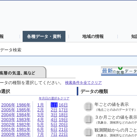
報
各種データ・資料
地域の情報
知
データ検索
ータの種類を選択してください。
検索条件を全てクリア
の選択
データの種類
年月日の選択をクリア
年ごとの値を表示
2006年
1986年
1月
1日
16日
2005年
1985年
2月
2日
17日
（地点ごとのみのデータです
2004年
1984年
3月
3日
18日
３か月ごとの値を表
2003年
1983年
4月
4日
19日
（気象台、測候所などのみの
2002年
1982年
5月
5日
20日
2001年
1981年
6月
6日
21日
観測開始からの月ご
2000年
1980年
7月
7日
22日
（気象台、測候所などのみの