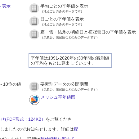
を表示
半旬ごとの平年値を表示
（地点ごとのみのデータです）
日ごとの平年値を表示
）
（地点ごとのみのデータです）
霜・雪・結氷の初終日と初冠雪日の平年値を表示
）
（気象台、測候所などのみのデータです）
示
平年値は1991-2020年の30年間の観測値
の平均をもとに算出しています。
）
示
）
～10位の値
要素別データの公開期間
）
（気象台、測候所などのみのデータです）
メッシュ平年値図
(PDF形式：124KB）
をご覧くださ
開始しましたのでお知らせします。詳細は
配
ございません。詳細は
配信資料に関する