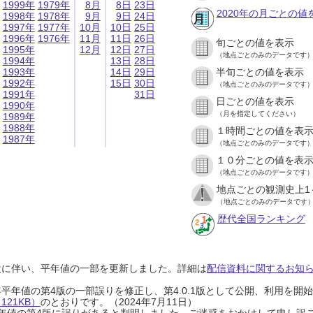
1999年
1979年
8月
8日
23日
2020年の月ごとの値
1998年
1978年
9月
9日
24日
1997年
1977年
10月
10日
25日
1996年
1976年
11月
11日
26日
旬ごとの値を表示
1995年
12月
12日
27日
（地点ごとのみのデータです
1994年
13日
28日
1993年
14日
29日
半旬ごとの値を表示
1992年
15日
30日
（地点ごとのみのデータです
1991年
31日
日ごとの値を表示
1990年
（月を指定してください）
1989年
1988年
１時間ごとの値を表
1987年
（地点ごとのみのデータです
１０分ごとの値を表
（地点ごとのみのデータです
地点ごとの観測史上1
（地点ごとのみのデータです
歴代全国ランキング
設に伴い、平年値の一部を更新しました。詳細は
配信資料に関するお知らせ
0年平年値の第4版の一部誤りを修正し、第4.0.1版として公開、利用を
21KB）
のとおりです。（2024年7月11日）
0年平年値の第4版に誤りがあると判明しました。ご迷惑をおかけして申し訳