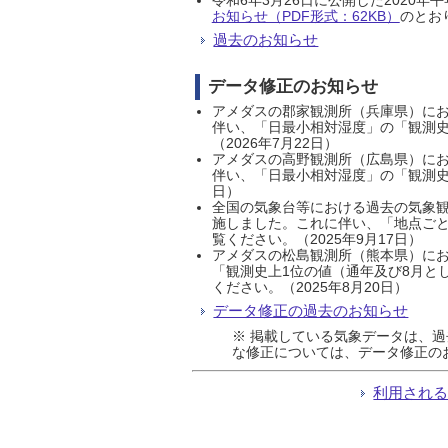
お知らせ（PDF形式：62KB）
のとおり
過去のお知らせ
データ修正のお知らせ
アメダスの郡家観測所（兵庫県）におい
伴い、「日最小相対湿度」の「観測史
（2026年7月22日）
アメダスの高野観測所（広島県）におい
伴い、「日最小相対湿度」の「観測史
日）
全国の気象台等における過去の気象観
施しました。これに伴い、「地点ごと
覧ください。（2025年9月17日）
アメダスの松島観測所（熊本県）にお
「観測史上1位の値（通年及び8月と
ください。（2025年8月20日）
データ修正の過去のお知らせ
※ 掲載している気象データは、
な修正については、データ修正の
利用され