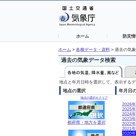
ホーム
防災情
ホーム
>
各種データ・資料
>
過去の気象
過去の気象データ検索
地点と年月日時を選択して、表示するデ
地点の選択
年月日
地点の選択をクリア
2026年
2025年
2024年
2023年
都府県・地方を選択
2022年
2021年
2020年