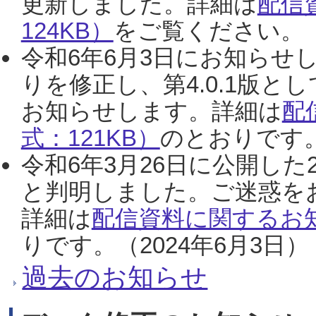
更新しました。詳細は
配信
124KB）
をご覧ください。（2
令和6年6月3日にお知らせし
りを修正し、第4.0.1版
お知らせします。詳細は
配
式：121KB）
のとおりです。
令和6年3月26日に公開した
と判明しました。ご迷惑を
詳細は
配信資料に関するお知
りです。（2024年6月3日）
過去のお知らせ