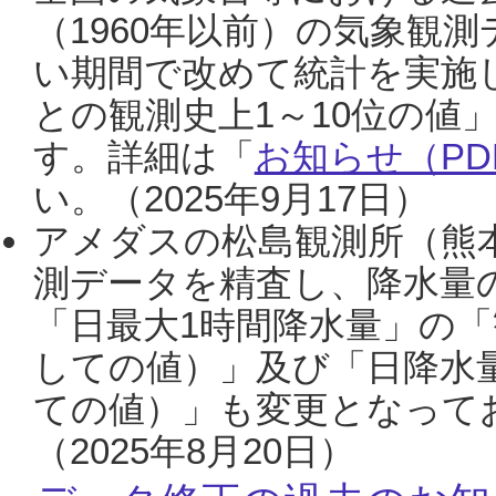
（1960年以前）の気象観
い期間で改めて統計を実施
との観測史上1～10位の値
す。詳細は「
お知らせ（PDF
い。（2025年9月17日）
アメダスの松島観測所（熊本
測データを精査し、降水量
「日最大1時間降水量」の「
しての値）」及び「日降水
ての値）」も変更となって
（2025年8月20日）