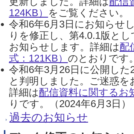
更新しました。詳細は
配信
124KB）
をご覧ください。（2
令和6年6月3日にお知らせし
りを修正し、第4.0.1版
お知らせします。詳細は
配
式：121KB）
のとおりです。
令和6年3月26日に公開した
と判明しました。ご迷惑を
詳細は
配信資料に関するお知
りです。（2024年6月3日）
過去のお知らせ