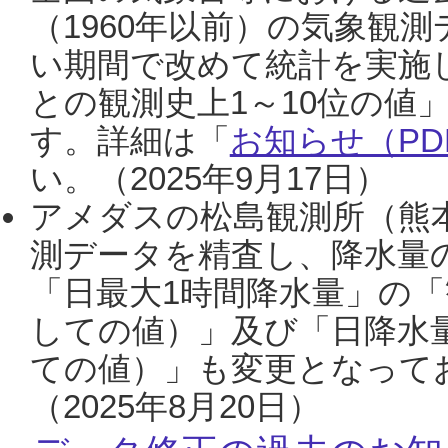
（1960年以前）の気象観
い期間で改めて統計を実施
との観測史上1～10位の値
す。詳細は「
お知らせ（PDF
い。（2025年9月17日）
アメダスの松島観測所（熊本
測データを精査し、降水量
「日最大1時間降水量」の「
しての値）」及び「日降水
ての値）」も変更となって
（2025年8月20日）