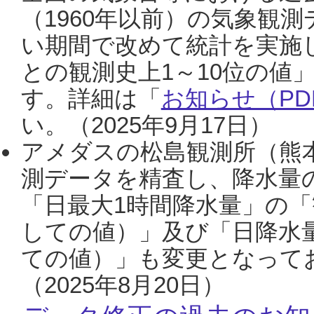
（1960年以前）の気象観
い期間で改めて統計を実施
との観測史上1～10位の値
す。詳細は「
お知らせ（PDF
い。（2025年9月17日）
アメダスの松島観測所（熊本
測データを精査し、降水量
「日最大1時間降水量」の「
しての値）」及び「日降水
ての値）」も変更となって
（2025年8月20日）