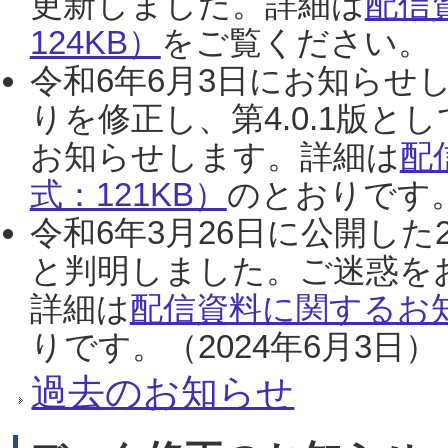
更新しました。詳細は
配信
124KB）
をご覧ください。（2
令和6年6月3日にお知らせし
りを修正し、第4.0.1版
お知らせします。詳細は
配
式：121KB）
のとおりです。
令和6年3月26日に公開した
と判明しました。ご迷惑を
詳細は
配信資料に関するお知
りです。（2024年6月3日）
過去のお知らせ