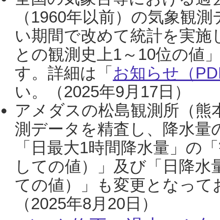
（1960年以前）の気象観
い期間で改めて統計を実施
との観測史上1～10位の値
す。詳細は「
お知らせ（PDF
い。（2025年9月17日）
アメダスの松島観測所（熊本
測データを精査し、降水量
「日最大1時間降水量」の「
しての値）」及び「日降水
ての値）」も変更となって
（2025年8月20日）