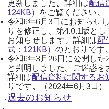
更新しました。詳細は
配信
124KB）
をご覧ください。（2
令和6年6月3日にお知らせし
りを修正し、第4.0.1版
お知らせします。詳細は
配
式：121KB）
のとおりです。
令和6年3月26日に公開した
と判明しました。ご迷惑を
詳細は
配信資料に関するお知
りです。（2024年6月3日）
過去のお知らせ