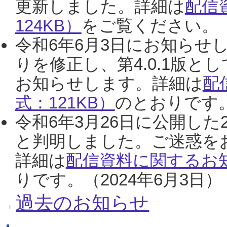
更新しました。詳細は
配信
124KB）
をご覧ください。（2
令和6年6月3日にお知らせし
りを修正し、第4.0.1版
お知らせします。詳細は
配
式：121KB）
のとおりです。
令和6年3月26日に公開した
と判明しました。ご迷惑を
詳細は
配信資料に関するお知
りです。（2024年6月3日）
過去のお知らせ