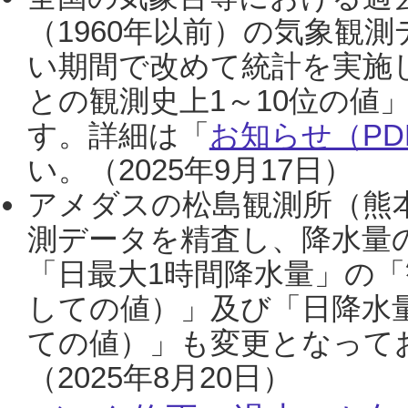
（1960年以前）の気象観
い期間で改めて統計を実施
との観測史上1～10位の値
す。詳細は「
お知らせ（PDF
い。（2025年9月17日）
アメダスの松島観測所（熊本
測データを精査し、降水量
「日最大1時間降水量」の「
しての値）」及び「日降水
ての値）」も変更となって
（2025年8月20日）