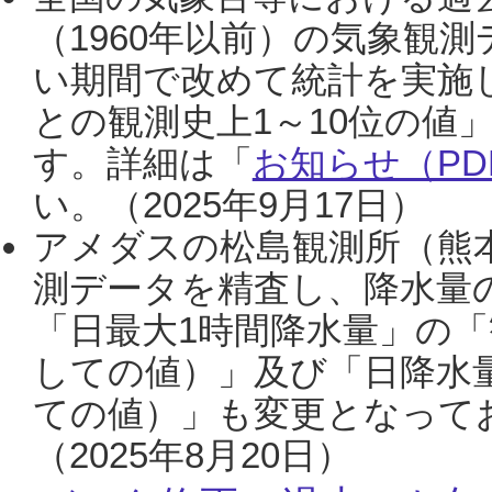
（1960年以前）の気象観
い期間で改めて統計を実施
との観測史上1～10位の値
す。詳細は「
お知らせ（PDF
い。（2025年9月17日）
アメダスの松島観測所（熊本
測データを精査し、降水量
「日最大1時間降水量」の「
しての値）」及び「日降水
ての値）」も変更となって
（2025年8月20日）