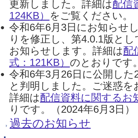
更新しました。詳細は
配信
124KB）
をご覧ください。（2
令和6年6月3日にお知らせし
りを修正し、第4.0.1版
お知らせします。詳細は
配
式：121KB）
のとおりです。
令和6年3月26日に公開した
と判明しました。ご迷惑を
詳細は
配信資料に関するお知
りです。（2024年6月3日）
過去のお知らせ