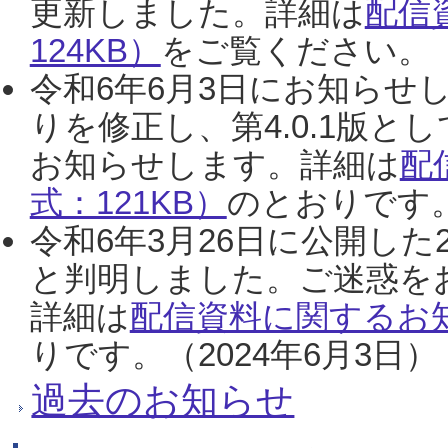
更新しました。詳細は
配信
124KB）
をご覧ください。（2
令和6年6月3日にお知らせし
りを修正し、第4.0.1版
お知らせします。詳細は
配
式：121KB）
のとおりです。
令和6年3月26日に公開した
と判明しました。ご迷惑を
詳細は
配信資料に関するお知
りです。（2024年6月3日）
過去のお知らせ