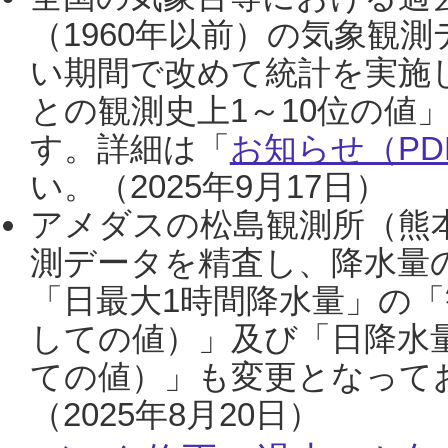
（1960年以前）の気象観
い期間で改めて統計を実施
との観測史上1～10位の値
す。詳細は「
お知らせ（PDF
い。（2025年9月17日）
アメダスの松島観測所（熊本
測データを精査し、降水量
「日最大1時間降水量」の「
しての値）」及び「日降水
ての値）」も変更となって
（2025年8月20日）