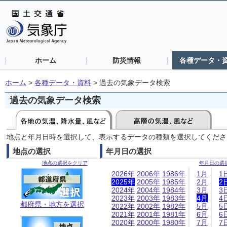
ホーム
防災情報
各種データ・
ホーム
>
各種データ・資料
>
過去の気象データ検索
過去の気象データ検索
地点と年月日時を選択して、表示するデータの種類を選択してくださ
地点の選択
年月日の選択
地点の選択をクリア
年月日の選
2026年
2006年
1986年
1月
1
2025年
2005年
1985年
2月
2
2024年
2004年
1984年
3月
3
2023年
2003年
1983年
4月
4
都府県・地方を選択
2022年
2002年
1982年
5月
5
2021年
2001年
1981年
6月
6
2020年
2000年
1980年
7月
7