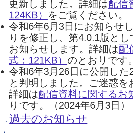
更新しました。詳細は
配信
124KB）
をご覧ください。（2
令和6年6月3日にお知らせし
りを修正し、第4.0.1版
お知らせします。詳細は
配
式：121KB）
のとおりです。
令和6年3月26日に公開した
と判明しました。ご迷惑を
詳細は
配信資料に関するお知
りです。（2024年6月3日）
過去のお知らせ