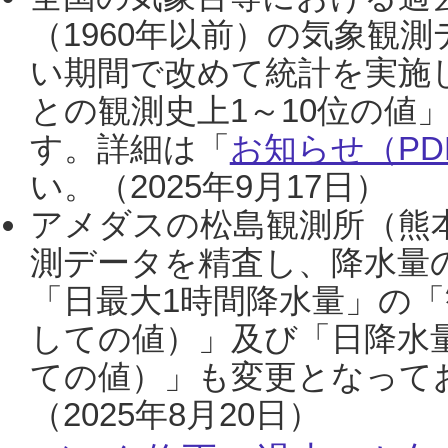
（1960年以前）の気象観
い期間で改めて統計を実施
との観測史上1～10位の値
す。詳細は「
お知らせ（PDF
い。（2025年9月17日）
アメダスの松島観測所（熊本
測データを精査し、降水量
「日最大1時間降水量」の「
しての値）」及び「日降水
ての値）」も変更となって
（2025年8月20日）