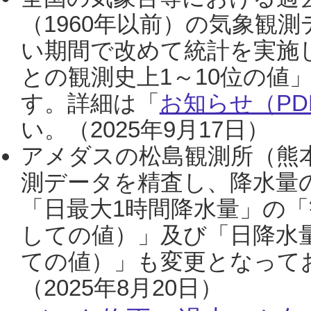
（1960年以前）の気象観
い期間で改めて統計を実施
との観測史上1～10位の値
す。詳細は「
お知らせ（PDF
い。（2025年9月17日）
アメダスの松島観測所（熊本
測データを精査し、降水量
「日最大1時間降水量」の「
しての値）」及び「日降水
ての値）」も変更となって
（2025年8月20日）