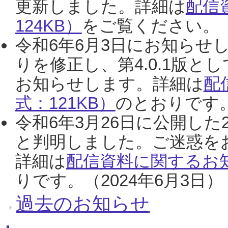
更新しました。詳細は
配信
124KB）
をご覧ください。（2
令和6年6月3日にお知らせし
りを修正し、第4.0.1版
お知らせします。詳細は
配
式：121KB）
のとおりです。
令和6年3月26日に公開した
と判明しました。ご迷惑を
詳細は
配信資料に関するお知
りです。（2024年6月3日）
過去のお知らせ