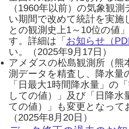
（1960年以前）の気象観
い期間で改めて統計を実施
との観測史上1～10位の値
す。詳細は「
お知らせ（PDF
い。（2025年9月17日）
アメダスの松島観測所（熊本
測データを精査し、降水量
「日最大1時間降水量」の「
しての値）」及び「日降水
ての値）」も変更となって
（2025年8月20日）