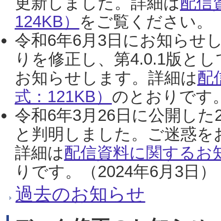
更新しました。詳細は
配信
124KB）
をご覧ください。（2
令和6年6月3日にお知らせし
りを修正し、第4.0.1版
お知らせします。詳細は
配
式：121KB）
のとおりです。
令和6年3月26日に公開した
と判明しました。ご迷惑を
詳細は
配信資料に関するお知
りです。（2024年6月3日）
過去のお知らせ