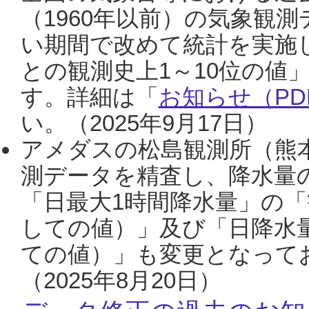
（1960年以前）の気象観
い期間で改めて統計を実施
との観測史上1～10位の値
す。詳細は「
お知らせ（PDF
い。（2025年9月17日）
アメダスの松島観測所（熊本
測データを精査し、降水量
「日最大1時間降水量」の「
しての値）」及び「日降水
ての値）」も変更となって
（2025年8月20日）