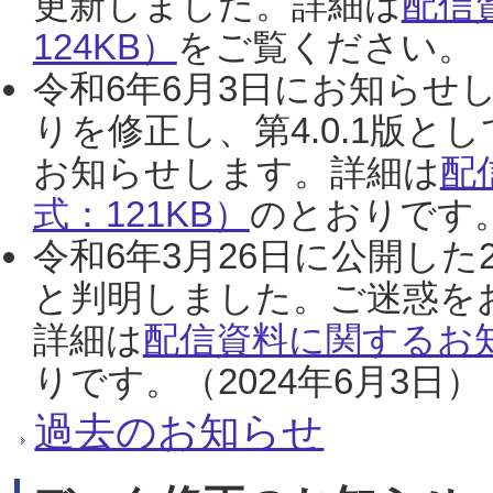
更新しました。詳細は
配信
124KB）
をご覧ください。（2
令和6年6月3日にお知らせし
りを修正し、第4.0.1版
お知らせします。詳細は
配
式：121KB）
のとおりです。
令和6年3月26日に公開した
と判明しました。ご迷惑を
詳細は
配信資料に関するお知
りです。（2024年6月3日）
過去のお知らせ