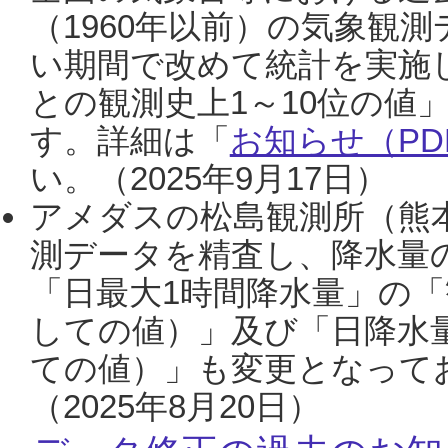
（1960年以前）の気象観
い期間で改めて統計を実施
との観測史上1～10位の値
す。詳細は「
お知らせ（PDF
い。（2025年9月17日）
アメダスの松島観測所（熊本
測データを精査し、降水量
「日最大1時間降水量」の「
しての値）」及び「日降水
ての値）」も変更となって
（2025年8月20日）