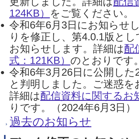
更新しました。詳細は
配信
124KB）
をご覧ください。（2
令和6年6月3日にお知らせし
りを修正し、第4.0.1版
お知らせします。詳細は
配
式：121KB）
のとおりです。
令和6年3月26日に公開した
と判明しました。ご迷惑を
詳細は
配信資料に関するお知
りです。（2024年6月3日）
過去のお知らせ