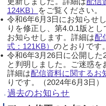
更新しました。詳細は
配信
124KB）
をご覧ください。（2
令和6年6月3日にお知らせし
りを修正し、第4.0.1版
お知らせします。詳細は
配
式：121KB）
のとおりです。
令和6年3月26日に公開した
と判明しました。ご迷惑を
詳細は
配信資料に関するお知
りです。（2024年6月3日）
過去のお知らせ