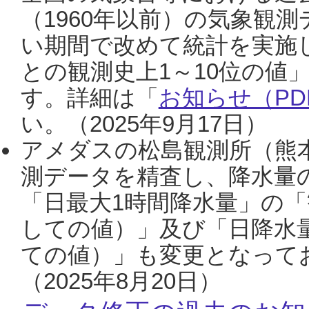
（1960年以前）の気象観
い期間で改めて統計を実施
との観測史上1～10位の値
す。詳細は「
お知らせ（PDF
い。（2025年9月17日）
アメダスの松島観測所（熊本
測データを精査し、降水量
「日最大1時間降水量」の「
しての値）」及び「日降水
ての値）」も変更となって
（2025年8月20日）