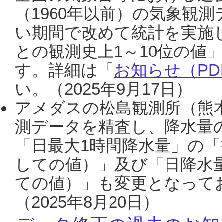
（1960年以前）の気象観
い期間で改めて統計を実施
との観測史上1～10位の値
す。詳細は「
お知らせ（PDF
い。（2025年9月17日）
アメダスの松島観測所（熊本
測データを精査し、降水量
「日最大1時間降水量」の「
しての値）」及び「日降水
ての値）」も変更となって
（2025年8月20日）