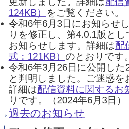
更新しました。詳細は
配信
124KB）
をご覧ください。（2
令和6年6月3日にお知らせし
りを修正し、第4.0.1版
お知らせします。詳細は
配
式：121KB）
のとおりです。
令和6年3月26日に公開した
と判明しました。ご迷惑を
詳細は
配信資料に関するお知
りです。（2024年6月3日）
過去のお知らせ