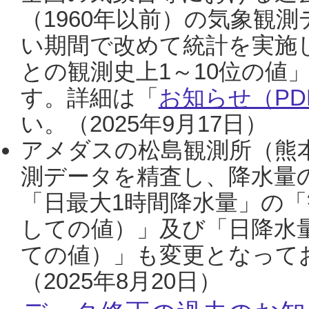
（1960年以前）の気象観
い期間で改めて統計を実施
との観測史上1～10位の値
す。詳細は「
お知らせ（PDF
い。（2025年9月17日）
アメダスの松島観測所（熊本
測データを精査し、降水量
「日最大1時間降水量」の「
しての値）」及び「日降水
ての値）」も変更となって
（2025年8月20日）