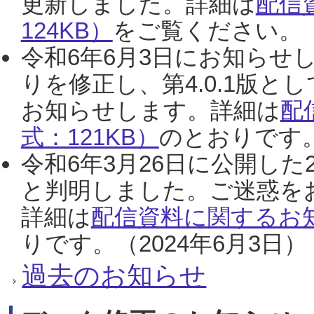
更新しました。詳細は
配信
124KB）
をご覧ください。（2
令和6年6月3日にお知らせし
りを修正し、第4.0.1版
お知らせします。詳細は
配
式：121KB）
のとおりです。
令和6年3月26日に公開した
と判明しました。ご迷惑を
詳細は
配信資料に関するお知
りです。（2024年6月3日）
過去のお知らせ