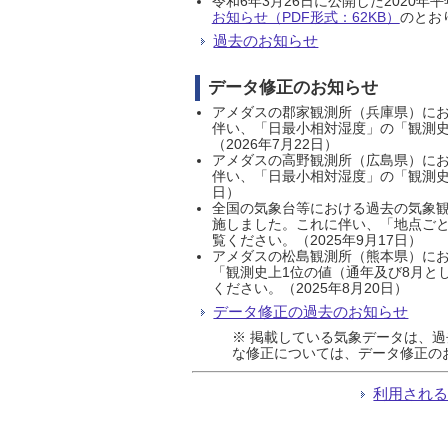
令和6年3月26日に公開した202
お知らせ（PDF形式：62KB）
のとおり
過去のお知らせ
データ修正のお知らせ
アメダスの郡家観測所（兵庫県）におい
伴い、「日最小相対湿度」の「観測史
（2026年7月22日）
アメダスの高野観測所（広島県）におい
伴い、「日最小相対湿度」の「観測史
日）
全国の気象台等における過去の気象観
施しました。これに伴い、「地点ごと
覧ください。（2025年9月17日）
アメダスの松島観測所（熊本県）にお
「観測史上1位の値（通年及び8月と
ください。（2025年8月20日）
データ修正の過去のお知らせ
※ 掲載している気象データは、
な修正については、データ修正の
利用され