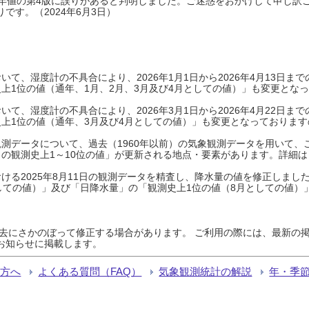
0年平年値の第4版に誤りがあると判明しました。ご迷惑をおかけして申し訳
です。（2024年6月3日）
て、湿度計の不具合により、2026年1月1日から2026年4月13日
上1位の値（通年、1月、2月、3月及び4月としての値）」も変更とな
て、湿度計の不具合により、2026年3月1日から2026年4月22日
上1位の値（通年、3月及び4月としての値）」も変更となっておりますので
測データについて、過去（1960年以前）の気象観測データを用いて、
の観測史上1～10位の値」が更新される地点・要素があります。詳細は
ける2025年8月11日の観測データを精査し、降水量の値を修正しまし
しての値）」及び「日降水量」の「観測史上1位の値（8月としての値）
過去にさかのぼって修正する場合があります。 ご利用の際には、最新の掲
お知らせに掲載します。
る方へ
よくある質問（FAQ）
気象観測統計の解説
年・季