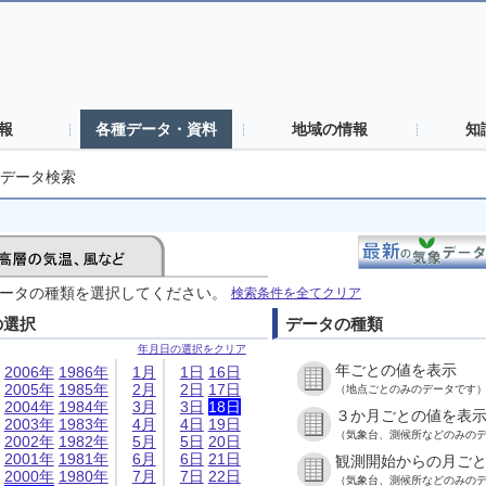
報
各種データ・資料
地域の情報
知
データ検索
ータの種類を選択してください。
検索条件を全てクリア
の選択
データの種類
年月日の選択をクリア
年ごとの値を表示
2006年
1986年
1月
1日
16日
2005年
1985年
2月
2日
17日
（地点ごとのみのデータです
2004年
1984年
3月
3日
18日
３か月ごとの値を表
2003年
1983年
4月
4日
19日
（気象台、測候所などのみの
2002年
1982年
5月
5日
20日
2001年
1981年
6月
6日
21日
観測開始からの月ご
2000年
1980年
7月
7日
22日
（気象台、測候所などのみの