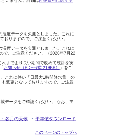
ございません。詳細は
配信資料に関する
までの湿度データを欠測としました。これに
っておりますので、ご注意ください。
までの湿度データを欠測としました。これに
、ご注意ください。（2026年7月22
これまでより長い期間で改めて統計を実
「
お知らせ（PDF形式:219KB）
」をご
た。これに伴い「日最大1時間降水量」の
」も変更となっておりますので、ご注意
載データをご確認ください。 なお、主
節・各月の天候
平年値ダウンロード
このページのトップへ