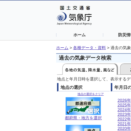
ホーム
防災情
ホーム
>
各種データ・資料
>
過去の気象
過去の気象データ検索
地点と年月日時を選択して、表示するデ
地点の選択
年月日
地点の選択をクリア
2026年
2025年
2024年
2023年
都府県・地方を選択
2022年
2021年
2020年