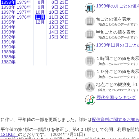
1999年
1979年
8月
8日
23日
1999年の月ごとの値
1998年
1978年
9月
9日
24日
1997年
1977年
10月
10日
25日
1996年
1976年
11月
11日
26日
旬ごとの値を表示
1995年
12月
12日
27日
（地点ごとのみのデータです
1994年
13日
28日
1993年
14日
29日
半旬ごとの値を表示
1992年
15日
30日
（地点ごとのみのデータです
1991年
1999年11月の日ご
1990年
1989年
1988年
１時間ごとの値を表
1987年
（地点ごとのみのデータです
１０分ごとの値を表
（地点ごとのみのデータです
地点ごとの観測史上1
（地点ごとのみのデータです
歴代全国ランキング
設に伴い、平年値の一部を更新しました。詳細は
配信資料に関するお知らせ
0年平年値の第4版の一部誤りを修正し、第4.0.1版として公開、利用を
21KB）
のとおりです。（2024年7月11日）