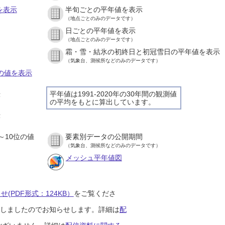
を表示
半旬ごとの平年値を表示
（地点ごとのみのデータです）
日ごとの平年値を表示
）
（地点ごとのみのデータです）
霜・雪・結氷の初終日と初冠雪日の平年値を表示
）
（気象台、測候所などのみのデータです）
との値を表示
平年値は1991-2020年の30年間の観測値
示
の平均をもとに算出しています。
）
示
）
～10位の値
要素別データの公開期間
）
（気象台、測候所などのみのデータです）
メッシュ平年値図
(PDF形式：124KB）
をご覧くださ
開始しましたのでお知らせします。詳細は
配