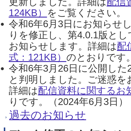
更新しました。詳細は
配信
124KB）
をご覧ください。（2
令和6年6月3日にお知らせし
りを修正し、第4.0.1版
お知らせします。詳細は
配
式：121KB）
のとおりです。
令和6年3月26日に公開した
と判明しました。ご迷惑を
詳細は
配信資料に関するお知
りです。（2024年6月3日）
過去のお知らせ