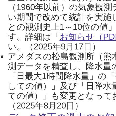
（1960年以前）の気象観
い期間で改めて統計を実施
との観測史上1～10位の値
す。詳細は「
お知らせ（PDF
い。（2025年9月17日）
アメダスの松島観測所（熊本
測データを精査し、降水量
「日最大1時間降水量」の「
しての値）」及び「日降水
ての値）」も変更となって
（2025年8月20日）