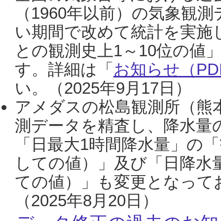
（1960年以前）の気象観
い期間で改めて統計を実施
との観測史上1～10位の値
す。詳細は「
お知らせ（PDF
い。（2025年9月17日）
アメダスの松島観測所（熊本
測データを精査し、降水量
「日最大1時間降水量」の「
しての値）」及び「日降水
ての値）」も変更となって
（2025年8月20日）