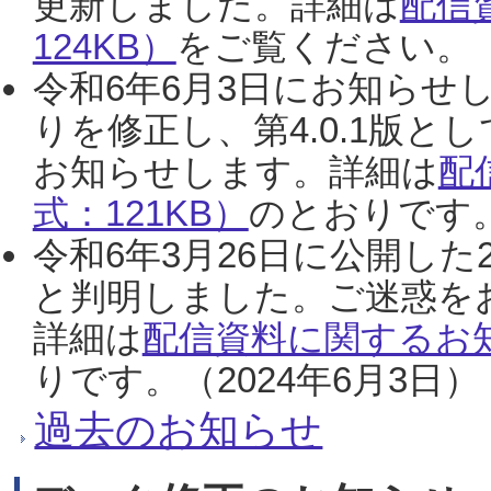
更新しました。詳細は
配信
124KB）
をご覧ください。（2
令和6年6月3日にお知らせし
りを修正し、第4.0.1版
お知らせします。詳細は
配
式：121KB）
のとおりです。
令和6年3月26日に公開した
と判明しました。ご迷惑を
詳細は
配信資料に関するお知
りです。（2024年6月3日）
過去のお知らせ