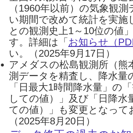
（1960年以前）の気象観
い期間で改めて統計を実施
との観測史上1～10位の値
す。詳細は「
お知らせ（PDF
い。（2025年9月17日）
アメダスの松島観測所（熊本
測データを精査し、降水量
「日最大1時間降水量」の「
しての値）」及び「日降水
ての値）」も変更となって
（2025年8月20日）