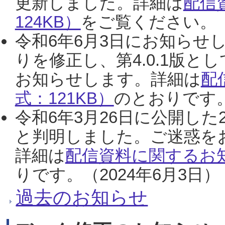
更新しました。詳細は
配信
124KB）
をご覧ください。（2
令和6年6月3日にお知らせし
りを修正し、第4.0.1版
お知らせします。詳細は
配
式：121KB）
のとおりです。
令和6年3月26日に公開した
と判明しました。ご迷惑を
詳細は
配信資料に関するお知
りです。（2024年6月3日）
過去のお知らせ