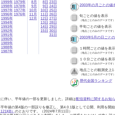
1999年
1979年
8月
8日
23日
2003年の月ごとの値
1998年
1978年
9月
9日
24日
1997年
1977年
10月
10日
25日
1996年
1976年
11月
11日
26日
旬ごとの値を表示
1995年
12月
12日
27日
（地点ごとのみのデータです
1994年
13日
28日
1993年
14日
29日
半旬ごとの値を表示
1992年
15日
30日
（地点ごとのみのデータです
1991年
31日
2003年5月の日ごと
1990年
1989年
1988年
１時間ごとの値を表
1987年
（地点ごとのみのデータです
１０分ごとの値を表
（地点ごとのみのデータです
地点ごとの観測史上1
（地点ごとのみのデータです
歴代全国ランキング
設に伴い、平年値の一部を更新しました。詳細は
配信資料に関するお知らせ
0年平年値の第4版の一部誤りを修正し、第4.0.1版として公開、利用を
21KB）
のとおりです。（2024年7月11日）