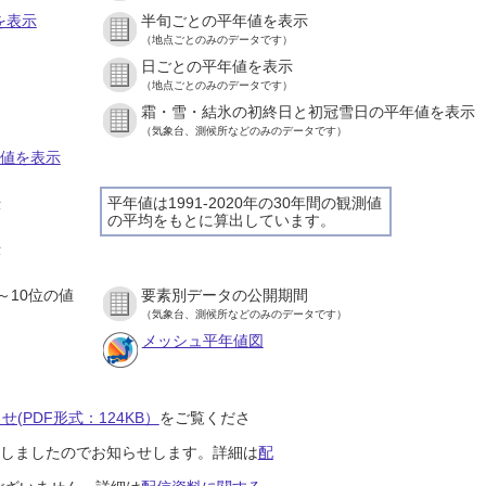
を表示
半旬ごとの平年値を表示
（地点ごとのみのデータです）
日ごとの平年値を表示
）
（地点ごとのみのデータです）
霜・雪・結氷の初終日と初冠雪日の平年値を表示
）
（気象台、測候所などのみのデータです）
の値を表示
平年値は1991-2020年の30年間の観測値
示
の平均をもとに算出しています。
）
示
）
～10位の値
要素別データの公開期間
）
（気象台、測候所などのみのデータです）
メッシュ平年値図
(PDF形式：124KB）
をご覧くださ
開始しましたのでお知らせします。詳細は
配