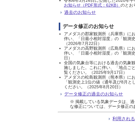
令和6年3月26日に公開した202
お知らせ（PDF形式：62KB）
のとおり
過去のお知らせ
データ修正のお知らせ
アメダスの郡家観測所（兵庫県）におい
伴い、「日最小相対湿度」の「観測史
（2026年7月22日）
アメダスの高野観測所（広島県）におい
伴い、「日最小相対湿度」の「観測史
日）
全国の気象台等における過去の気象観
施しました。これに伴い、「地点ごと
覧ください。（2025年9月17日）
アメダスの松島観測所（熊本県）にお
「観測史上1位の値（通年及び8月と
ください。（2025年8月20日）
データ修正の過去のお知らせ
※ 掲載している気象データは、
な修正については、データ修正の
利用され