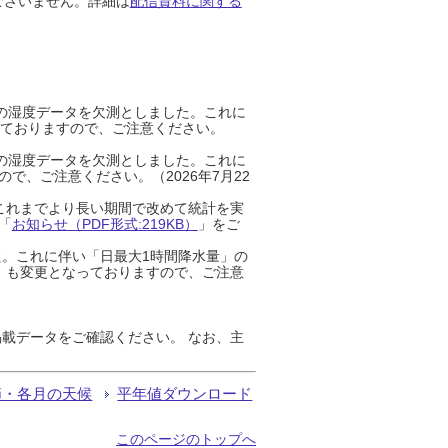
ございません。詳細は
配信資料に関する
までの湿度データを欠測としました。これに
っておりますので、ご注意ください。
までの湿度データを欠測としました。これに
、ご注意ください。（2026年7月22
これまでより長い期間で改めて統計を実
「
お知らせ（PDF形式:219KB）
」をご
た。これに伴い「日最大1時間降水量」の
」も変更となっておりますので、ご注意
載データをご確認ください。 なお、主
節・各月の天候
平年値ダウンロード
このページのトップへ