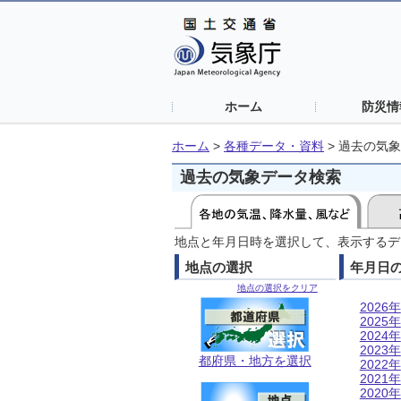
ホーム
防災情
ホーム
>
各種データ・資料
>
過去の気象
過去の気象データ検索
地点と年月日時を選択して、表示するデ
地点の選択
年月日
地点の選択をクリア
2026年
2025年
2024年
2023年
都府県・地方を選択
2022年
2021年
2020年