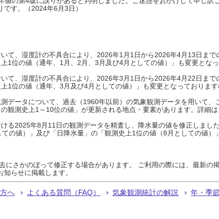
0年平年値の第4版に誤りがあると判明しました。ご迷惑をおかけして申し訳
です。（2024年6月3日）
て、湿度計の不具合により、2026年1月1日から2026年4月13日
上1位の値（通年、1月、2月、3月及び4月としての値）」も変更とな
て、湿度計の不具合により、2026年3月1日から2026年4月22日
上1位の値（通年、3月及び4月としての値）」も変更となっておりますので
測データについて、過去（1960年以前）の気象観測データを用いて、
の観測史上1～10位の値」が更新される地点・要素があります。詳細は
ける2025年8月11日の観測データを精査し、降水量の値を修正しまし
しての値）」及び「日降水量」の「観測史上1位の値（8月としての値）
過去にさかのぼって修正する場合があります。 ご利用の際には、最新の掲
お知らせに掲載します。
る方へ
よくある質問（FAQ）
気象観測統計の解説
年・季