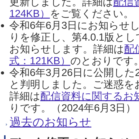
更新しました。詳細は
配信
124KB）
をご覧ください。（2
令和6年6月3日にお知らせし
りを修正し、第4.0.1版
お知らせします。詳細は
配
式：121KB）
のとおりです。
令和6年3月26日に公開した
と判明しました。ご迷惑を
詳細は
配信資料に関するお知
りです。（2024年6月3日）
過去のお知らせ