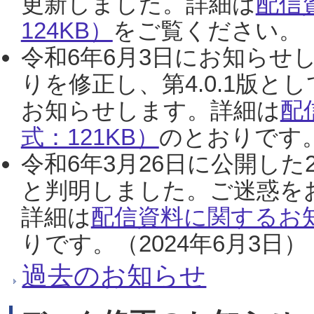
更新しました。詳細は
配信
124KB）
をご覧ください。（2
令和6年6月3日にお知らせし
りを修正し、第4.0.1版
お知らせします。詳細は
配
式：121KB）
のとおりです。
令和6年3月26日に公開した
と判明しました。ご迷惑を
詳細は
配信資料に関するお知
りです。（2024年6月3日）
過去のお知らせ