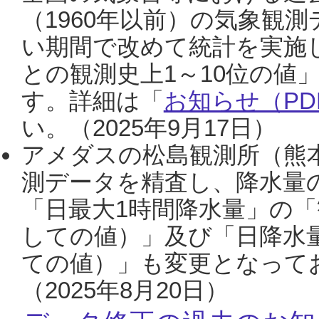
（1960年以前）の気象観
い期間で改めて統計を実施
との観測史上1～10位の値
す。詳細は「
お知らせ（PDF
い。（2025年9月17日）
アメダスの松島観測所（熊本
測データを精査し、降水量
「日最大1時間降水量」の「
しての値）」及び「日降水
ての値）」も変更となって
（2025年8月20日）