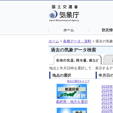
ホーム
防災情
ホーム
>
各種データ・資料
>
過去の気象
過去の気象データ検索
地点と年月日時を選択して、表示するデ
地点の選択
年月日
地点の選択をクリア
2026年
2025年
2024年
2023年
都府県・地方を選択
2022年
2021年
2020年