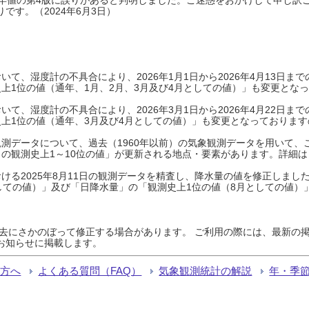
です。（2024年6月3日）
て、湿度計の不具合により、2026年1月1日から2026年4月13日
上1位の値（通年、1月、2月、3月及び4月としての値）」も変更とな
て、湿度計の不具合により、2026年3月1日から2026年4月22日
上1位の値（通年、3月及び4月としての値）」も変更となっておりますので
測データについて、過去（1960年以前）の気象観測データを用いて、
の観測史上1～10位の値」が更新される地点・要素があります。詳細は
ける2025年8月11日の観測データを精査し、降水量の値を修正しまし
しての値）」及び「日降水量」の「観測史上1位の値（8月としての値）
過去にさかのぼって修正する場合があります。 ご利用の際には、最新の掲
お知らせに掲載します。
る方へ
よくある質問（FAQ）
気象観測統計の解説
年・季