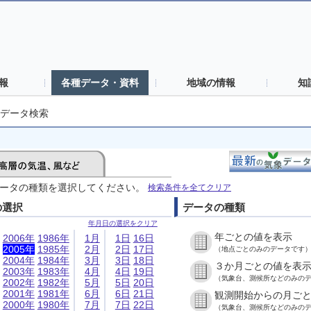
報
各種データ・資料
地域の情報
知
データ検索
ータの種類を選択してください。
検索条件を全てクリア
の選択
データの種類
年月日の選択をクリア
年ごとの値を表示
2006年
1986年
1月
1日
16日
2005年
1985年
2月
2日
17日
（地点ごとのみのデータです
2004年
1984年
3月
3日
18日
３か月ごとの値を表
2003年
1983年
4月
4日
19日
（気象台、測候所などのみの
2002年
1982年
5月
5日
20日
2001年
1981年
6月
6日
21日
観測開始からの月ご
2000年
1980年
7月
7日
22日
（気象台、測候所などのみの