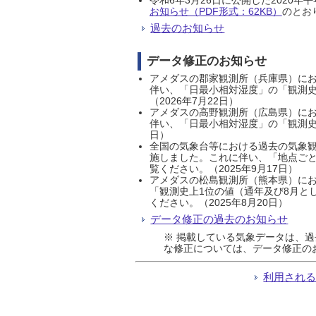
お知らせ（PDF形式：62KB）
のとおり
過去のお知らせ
データ修正のお知らせ
アメダスの郡家観測所（兵庫県）におい
伴い、「日最小相対湿度」の「観測史
（2026年7月22日）
アメダスの高野観測所（広島県）におい
伴い、「日最小相対湿度」の「観測史
日）
全国の気象台等における過去の気象観
施しました。これに伴い、「地点ごと
覧ください。（2025年9月17日）
アメダスの松島観測所（熊本県）にお
「観測史上1位の値（通年及び8月と
ください。（2025年8月20日）
データ修正の過去のお知らせ
※ 掲載している気象データは、
な修正については、データ修正の
利用され