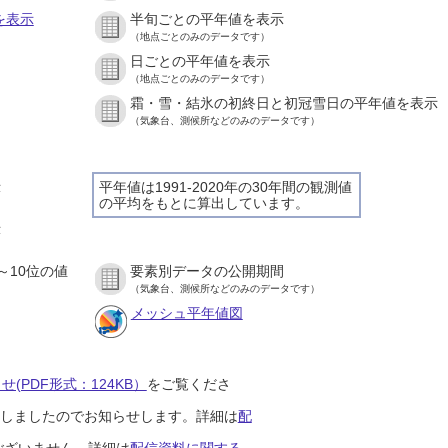
を表示
半旬ごとの平年値を表示
（地点ごとのみのデータです）
日ごとの平年値を表示
）
（地点ごとのみのデータです）
霜・雪・結氷の初終日と初冠雪日の平年値を表示
）
（気象台、測候所などのみのデータです）
示
平年値は1991-2020年の30年間の観測値
の平均をもとに算出しています。
）
示
）
～10位の値
要素別データの公開期間
）
（気象台、測候所などのみのデータです）
メッシュ平年値図
(PDF形式：124KB）
をご覧くださ
開始しましたのでお知らせします。詳細は
配
ございません。詳細は
配信資料に関する