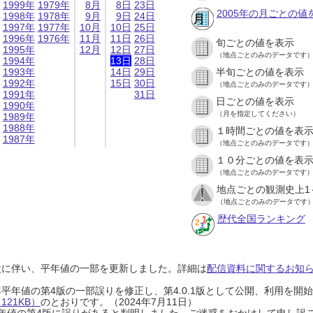
1999年
1979年
8月
8日
23日
2005年の月ごとの値
1998年
1978年
9月
9日
24日
1997年
1977年
10月
10日
25日
1996年
1976年
11月
11日
26日
旬ごとの値を表示
1995年
12月
12日
27日
（地点ごとのみのデータです
1994年
13日
28日
1993年
14日
29日
半旬ごとの値を表示
1992年
15日
30日
（地点ごとのみのデータです
1991年
31日
日ごとの値を表示
1990年
（月を指定してください）
1989年
1988年
１時間ごとの値を表
1987年
（地点ごとのみのデータです
１０分ごとの値を表
（地点ごとのみのデータです
地点ごとの観測史上1
（地点ごとのみのデータです
歴代全国ランキング
設に伴い、平年値の一部を更新しました。詳細は
配信資料に関するお知らせ
0年平年値の第4版の一部誤りを修正し、第4.0.1版として公開、利用を
21KB）
のとおりです。（2024年7月11日）
0年平年値の第4版に誤りがあると判明しました。ご迷惑をおかけして申し訳