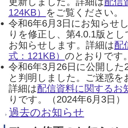
更新しました。詳細は
配信
124KB）
をご覧ください。（2
令和6年6月3日にお知らせし
りを修正し、第4.0.1版
お知らせします。詳細は
配
式：121KB）
のとおりです。
令和6年3月26日に公開した
と判明しました。ご迷惑を
詳細は
配信資料に関するお知
りです。（2024年6月3日）
過去のお知らせ