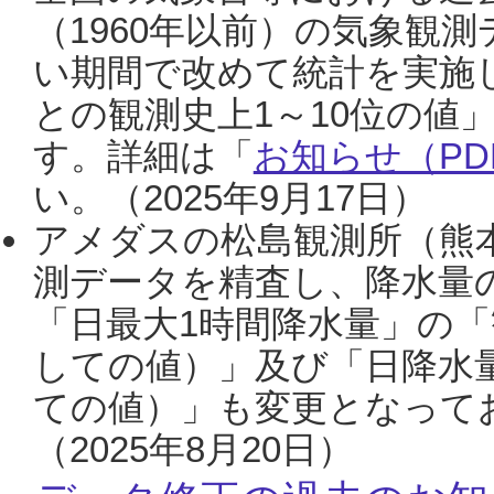
（1960年以前）の気象観
い期間で改めて統計を実施
との観測史上1～10位の値
す。詳細は「
お知らせ（PDF
い。（2025年9月17日）
アメダスの松島観測所（熊本
測データを精査し、降水量
「日最大1時間降水量」の「
しての値）」及び「日降水
ての値）」も変更となって
（2025年8月20日）