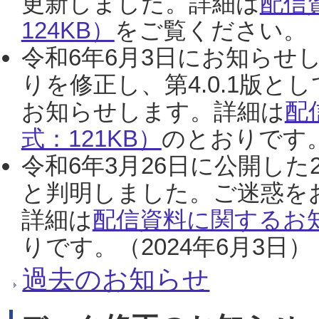
更新しました。詳細は
配信
124KB）
をご覧ください。（2
令和6年6月3日にお知らせし
りを修正し、第4.0.1版
お知らせします。詳細は
配
式：121KB）
のとおりです。
令和6年3月26日に公開した
と判明しました。ご迷惑を
詳細は
配信資料に関するお知
りです。（2024年6月3日）
過去のお知らせ