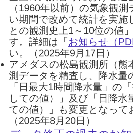
（1960年以前）の気象観
い期間で改めて統計を実施
との観測史上1～10位の値
す。詳細は「
お知らせ（PDF
い。（2025年9月17日）
アメダスの松島観測所（熊本
測データを精査し、降水量
「日最大1時間降水量」の「
しての値）」及び「日降水
ての値）」も変更となって
（2025年8月20日）