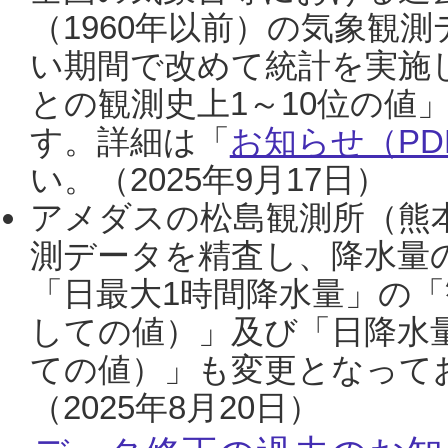
（1960年以前）の気象観
い期間で改めて統計を実施
との観測史上1～10位の値
す。詳細は「
お知らせ（PDF
い。（2025年9月17日）
アメダスの松島観測所（熊本
測データを精査し、降水量
「日最大1時間降水量」の「
しての値）」及び「日降水
ての値）」も変更となって
（2025年8月20日）