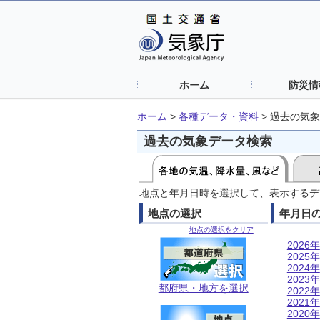
ホーム
防災情
ホーム
>
各種データ・資料
>
過去の気象
過去の気象データ検索
地点と年月日時を選択して、表示するデ
地点の選択
年月日
地点の選択をクリア
2026年
2025年
2024年
2023年
都府県・地方を選択
2022年
2021年
2020年