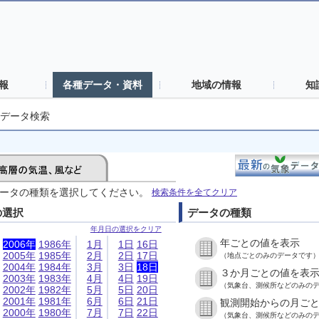
報
各種データ・資料
地域の情報
知
データ検索
ータの種類を選択してください。
検索条件を全てクリア
の選択
データの種類
年月日の選択をクリア
年ごとの値を表示
2006年
1986年
1月
1日
16日
2005年
1985年
2月
2日
17日
（地点ごとのみのデータです
2004年
1984年
3月
3日
18日
３か月ごとの値を表
2003年
1983年
4月
4日
19日
（気象台、測候所などのみの
2002年
1982年
5月
5日
20日
2001年
1981年
6月
6日
21日
観測開始からの月ご
2000年
1980年
7月
7日
22日
（気象台、測候所などのみの