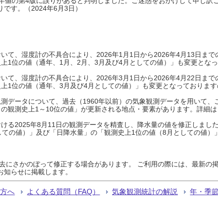
0年平年値の第4版に誤りがあると判明しました。ご迷惑をおかけして申し訳
です。（2024年6月3日）
て、湿度計の不具合により、2026年1月1日から2026年4月13日
上1位の値（通年、1月、2月、3月及び4月としての値）」も変更とな
て、湿度計の不具合により、2026年3月1日から2026年4月22日
上1位の値（通年、3月及び4月としての値）」も変更となっておりますので
測データについて、過去（1960年以前）の気象観測データを用いて、
の観測史上1～10位の値」が更新される地点・要素があります。詳細は
ける2025年8月11日の観測データを精査し、降水量の値を修正しまし
しての値）」及び「日降水量」の「観測史上1位の値（8月としての値）
過去にさかのぼって修正する場合があります。 ご利用の際には、最新の掲
お知らせに掲載します。
る方へ
よくある質問（FAQ）
気象観測統計の解説
年・季