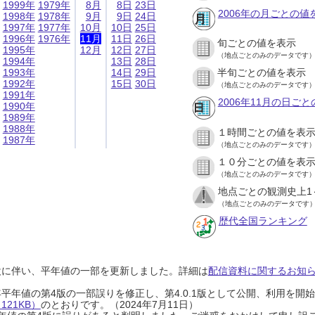
1999年
1979年
8月
8日
23日
2006年の月ごとの値
1998年
1978年
9月
9日
24日
1997年
1977年
10月
10日
25日
1996年
1976年
11月
11日
26日
旬ごとの値を表示
1995年
12月
12日
27日
（地点ごとのみのデータです
1994年
13日
28日
1993年
14日
29日
半旬ごとの値を表示
1992年
15日
30日
（地点ごとのみのデータです
1991年
2006年11月の日ご
1990年
1989年
1988年
１時間ごとの値を表
1987年
（地点ごとのみのデータです
１０分ごとの値を表
（地点ごとのみのデータです
地点ごとの観測史上1
（地点ごとのみのデータです
歴代全国ランキング
設に伴い、平年値の一部を更新しました。詳細は
配信資料に関するお知らせ
0年平年値の第4版の一部誤りを修正し、第4.0.1版として公開、利用を
21KB）
のとおりです。（2024年7月11日）