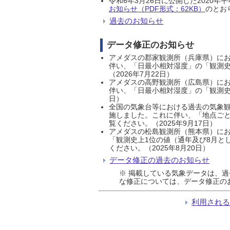
令和6年3月26日に公開した202
お知らせ（PDF形式：62KB）
のとおり
過去のお知らせ
データ修正のお知らせ
アメダスの郡家観測所（兵庫県）におい
伴い、「日最小相対湿度」の「観測史
（2026年7月22日）
アメダスの高野観測所（広島県）におい
伴い、「日最小相対湿度」の「観測史
日）
全国の気象台等における過去の気象観
施しました。これに伴い、「地点ごと
覧ください。（2025年9月17日）
アメダスの松島観測所（熊本県）にお
「観測史上1位の値（通年及び8月と
ください。（2025年8月20日）
データ修正の過去のお知らせ
※ 掲載している気象データは、
な修正については、データ修正の
利用され