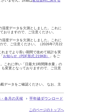
ございません。詳細は
配信資料に関する
までの湿度データを欠測としました。これに
っておりますので、ご注意ください。
までの湿度データを欠測としました。これに
、ご注意ください。（2026年7月22
これまでより長い期間で改めて統計を実
「
お知らせ（PDF形式:219KB）
」をご
た。これに伴い「日最大1時間降水量」の
」も変更となっておりますので、ご注意
載データをご確認ください。 なお、主
節・各月の天候
平年値ダウンロード
このページのトップへ