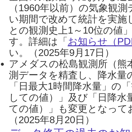
（1960年以前）の気象観
い期間で改めて統計を実施
との観測史上1～10位の値
す。詳細は「
お知らせ（PDF
い。（2025年9月17日）
アメダスの松島観測所（熊本
測データを精査し、降水量
「日最大1時間降水量」の「
しての値）」及び「日降水
ての値）」も変更となって
（2025年8月20日）