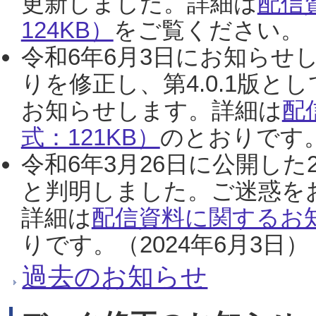
更新しました。詳細は
配信
124KB）
をご覧ください。（2
令和6年6月3日にお知らせし
りを修正し、第4.0.1版
お知らせします。詳細は
配
式：121KB）
のとおりです。
令和6年3月26日に公開した
と判明しました。ご迷惑を
詳細は
配信資料に関するお知
りです。（2024年6月3日）
過去のお知らせ