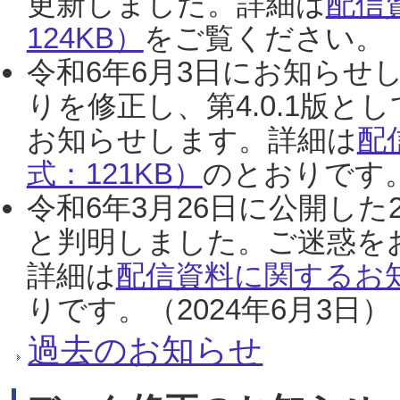
更新しました。詳細は
配信
124KB）
をご覧ください。（2
令和6年6月3日にお知らせし
りを修正し、第4.0.1版
お知らせします。詳細は
配
式：121KB）
のとおりです。
令和6年3月26日に公開した
と判明しました。ご迷惑を
詳細は
配信資料に関するお知
りです。（2024年6月3日）
過去のお知らせ