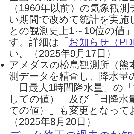
（1960年以前）の気象観
い期間で改めて統計を実施
との観測史上1～10位の値
す。詳細は「
お知らせ（PDF
い。（2025年9月17日）
アメダスの松島観測所（熊本
測データを精査し、降水量
「日最大1時間降水量」の「
しての値）」及び「日降水
ての値）」も変更となって
（2025年8月20日）