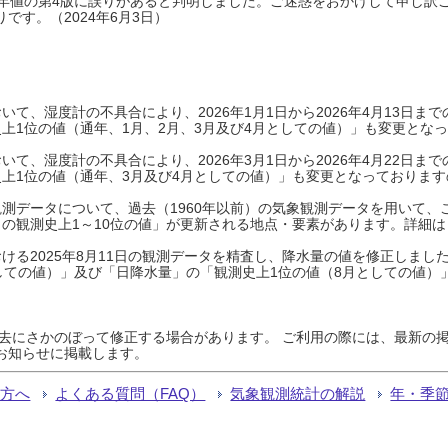
0年平年値の第4版に誤りがあると判明しました。ご迷惑をおかけして申し訳
です。（2024年6月3日）
て、湿度計の不具合により、2026年1月1日から2026年4月13日
上1位の値（通年、1月、2月、3月及び4月としての値）」も変更とな
て、湿度計の不具合により、2026年3月1日から2026年4月22日
上1位の値（通年、3月及び4月としての値）」も変更となっておりますので
測データについて、過去（1960年以前）の気象観測データを用いて、
の観測史上1～10位の値」が更新される地点・要素があります。詳細は
ける2025年8月11日の観測データを精査し、降水量の値を修正しまし
しての値）」及び「日降水量」の「観測史上1位の値（8月としての値）
過去にさかのぼって修正する場合があります。 ご利用の際には、最新の掲
お知らせに掲載します。
る方へ
よくある質問（FAQ）
気象観測統計の解説
年・季