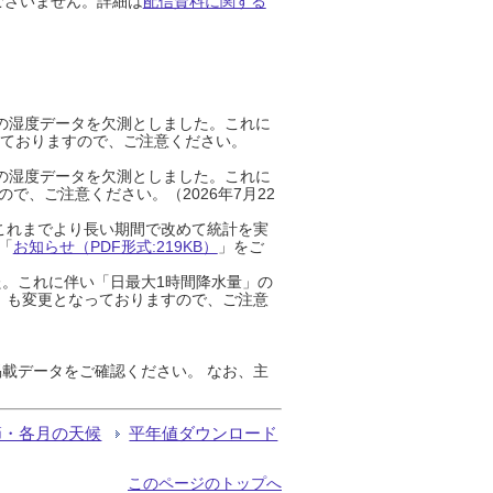
ございません。詳細は
配信資料に関する
までの湿度データを欠測としました。これに
っておりますので、ご注意ください。
までの湿度データを欠測としました。これに
、ご注意ください。（2026年7月22
これまでより長い期間で改めて統計を実
「
お知らせ（PDF形式:219KB）
」をご
た。これに伴い「日最大1時間降水量」の
」も変更となっておりますので、ご注意
載データをご確認ください。 なお、主
節・各月の天候
平年値ダウンロード
このページのトップへ