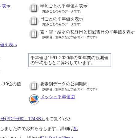
を表示
半旬ごとの平年値を表示
（地点ごとのみのデータです）
日ごとの平年値を表示
）
（地点ごとのみのデータです）
霜・雪・結氷の初終日と初冠雪日の平年値を表示
）
（気象台、測候所などのみのデータです）
の値を表示
平年値は1991-2020年の30年間の観測値
示
の平均をもとに算出しています。
）
示
）
～10位の値
要素別データの公開期間
）
（気象台、測候所などのみのデータです）
メッシュ平年値図
(PDF形式：124KB）
をご覧くださ
開始しましたのでお知らせします。詳細は
配