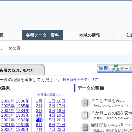
報
各種データ・資料
地域の情報
知
データ検索
ータの種類を選択してください。
検索条件を全てクリア
の選択
データの種類
年月日の選択をクリア
年ごとの値を表示
2006年
1986年
1月
1日
16日
2005年
1985年
2月
2日
17日
（地点ごとのみのデータです
2004年
1984年
3月
3日
18日
３か月ごとの値を表
2003年
1983年
4月
4日
19日
（気象台、測候所などのみの
2002年
1982年
5月
5日
20日
2001年
1981年
6月
6日
21日
観測開始からの月ご
2000年
1980年
7月
7日
22日
（気象台、測候所などのみの