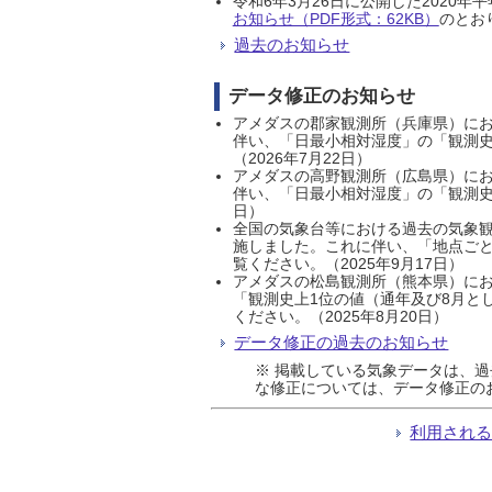
令和6年3月26日に公開した202
お知らせ（PDF形式：62KB）
のとおり
過去のお知らせ
データ修正のお知らせ
アメダスの郡家観測所（兵庫県）におい
伴い、「日最小相対湿度」の「観測史
（2026年7月22日）
アメダスの高野観測所（広島県）におい
伴い、「日最小相対湿度」の「観測史
日）
全国の気象台等における過去の気象観
施しました。これに伴い、「地点ごと
覧ください。（2025年9月17日）
アメダスの松島観測所（熊本県）にお
「観測史上1位の値（通年及び8月と
ください。（2025年8月20日）
データ修正の過去のお知らせ
※ 掲載している気象データは、
な修正については、データ修正の
利用され