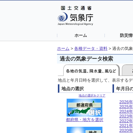
ホーム
防災情
ホーム
>
各種データ・資料
>
過去の気象
過去の気象データ検索
地点と年月日時を選択して、表示するデ
地点の選択
年月日
地点の選択をクリア
2026年
2025年
2024年
2023年
都府県・地方を選択
2022年
2021年
2020年