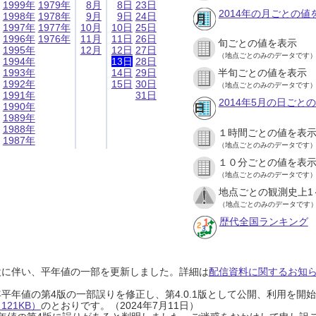
1999年
1979年
8月
8日
23日
2014年の月ごとの値
1998年
1978年
9月
9日
24日
1997年
1977年
10月
10日
25日
1996年
1976年
11月
11日
26日
旬ごとの値を表示
1995年
12月
12日
27日
（地点ごとのみのデータです
1994年
13日
28日
1993年
14日
29日
半旬ごとの値を表示
1992年
15日
30日
（地点ごとのみのデータです
1991年
31日
2014年5月の日ごと
1990年
1989年
1988年
１時間ごとの値を表
1987年
（地点ごとのみのデータです
１０分ごとの値を表
（地点ごとのみのデータです
地点ごとの観測史上1
（地点ごとのみのデータです
歴代全国ランキング
設に伴い、平年値の一部を更新しました。詳細は
配信資料に関するお知らせ
0年平年値の第4版の一部誤りを修正し、第4.0.1版として公開、利用を
21KB）
のとおりです。（2024年7月11日）