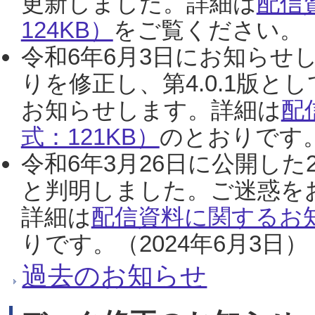
更新しました。詳細は
配信
124KB）
をご覧ください。（2
令和6年6月3日にお知らせし
りを修正し、第4.0.1版
お知らせします。詳細は
配
式：121KB）
のとおりです。
令和6年3月26日に公開した
と判明しました。ご迷惑を
詳細は
配信資料に関するお知
りです。（2024年6月3日）
過去のお知らせ