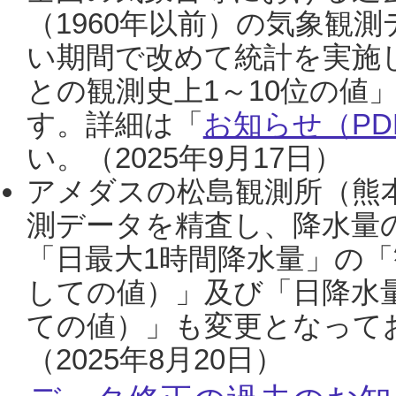
（1960年以前）の気象観
い期間で改めて統計を実施
との観測史上1～10位の値
す。詳細は「
お知らせ（PDF
い。（2025年9月17日）
アメダスの松島観測所（熊本
測データを精査し、降水量
「日最大1時間降水量」の「
しての値）」及び「日降水
ての値）」も変更となって
（2025年8月20日）