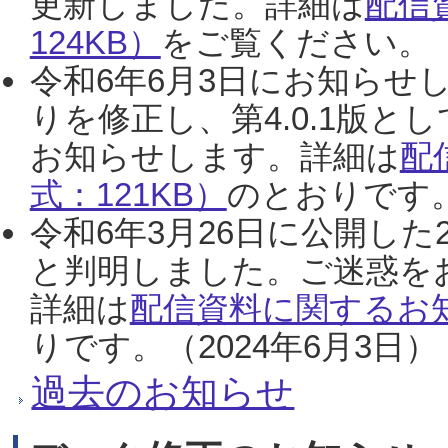
更新しました。詳細は
配信
124KB）
をご覧ください。（2
令和6年6月3日にお知らせし
りを修正し、第4.0.1版
お知らせします。詳細は
配
式：121KB）
のとおりです。
令和6年3月26日に公開した
と判明しました。ご迷惑を
詳細は
配信資料に関するお知
りです。（2024年6月3日）
過去のお知らせ