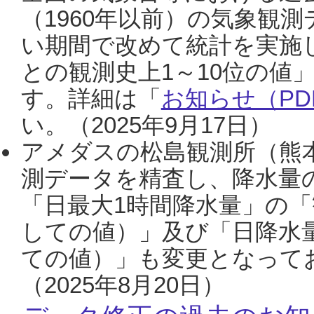
（1960年以前）の気象観
い期間で改めて統計を実施
との観測史上1～10位の値
す。詳細は「
お知らせ（PDF
い。（2025年9月17日）
アメダスの松島観測所（熊本
測データを精査し、降水量
「日最大1時間降水量」の「
しての値）」及び「日降水
ての値）」も変更となって
（2025年8月20日）