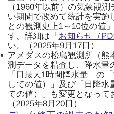
（1960年以前）の気象観
い期間で改めて統計を実施
との観測史上1～10位の値
す。詳細は「
お知らせ（PDF
い。（2025年9月17日）
アメダスの松島観測所（熊本
測データを精査し、降水量
「日最大1時間降水量」の「
しての値）」及び「日降水
ての値）」も変更となって
（2025年8月20日）