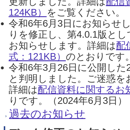
更新しました。詳細は
配信
124KB）
をご覧ください。（2
令和6年6月3日にお知らせし
りを修正し、第4.0.1版
お知らせします。詳細は
配
式：121KB）
のとおりです。
令和6年3月26日に公開した
と判明しました。ご迷惑を
詳細は
配信資料に関するお知
りです。（2024年6月3日）
過去のお知らせ