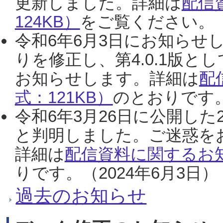
更新しました。詳細は
配信
124KB）
をご覧ください。（2
令和6年6月3日にお知らせし
りを修正し、第4.0.1版
お知らせします。詳細は
配
式：121KB）
のとおりです。
令和6年3月26日に公開した
と判明しました。ご迷惑を
詳細は
配信資料に関するお知
りです。（2024年6月3日）
過去のお知らせ