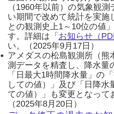
（1960年以前）の気象観
い期間で改めて統計を実施
との観測史上1～10位の値
す。詳細は「
お知らせ（PDF
い。（2025年9月17日）
アメダスの松島観測所（熊本
測データを精査し、降水量
「日最大1時間降水量」の「
しての値）」及び「日降水
ての値）」も変更となって
（2025年8月20日）