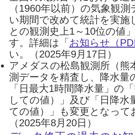
（1960年以前）の気象観
い期間で改めて統計を実施
との観測史上1～10位の値
す。詳細は「
お知らせ（PDF
い。（2025年9月17日）
アメダスの松島観測所（熊本
測データを精査し、降水量
「日最大1時間降水量」の「
しての値）」及び「日降水
ての値）」も変更となって
（2025年8月20日）