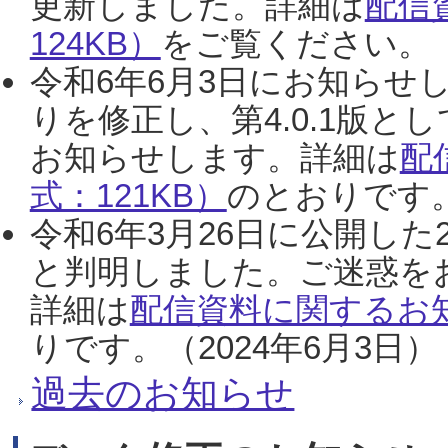
更新しました。詳細は
配信
124KB）
をご覧ください。（2
令和6年6月3日にお知らせし
りを修正し、第4.0.1版
お知らせします。詳細は
配
式：121KB）
のとおりです。
令和6年3月26日に公開した
と判明しました。ご迷惑を
詳細は
配信資料に関するお知
りです。（2024年6月3日）
過去のお知らせ