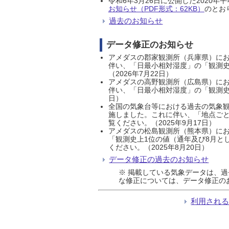
令和6年3月26日に公開した202
お知らせ（PDF形式：62KB）
のとおり
過去のお知らせ
データ修正のお知らせ
アメダスの郡家観測所（兵庫県）におい
伴い、「日最小相対湿度」の「観測史
（2026年7月22日）
アメダスの高野観測所（広島県）におい
伴い、「日最小相対湿度」の「観測史
日）
全国の気象台等における過去の気象観
施しました。これに伴い、「地点ごと
覧ください。（2025年9月17日）
アメダスの松島観測所（熊本県）にお
「観測史上1位の値（通年及び8月と
ください。（2025年8月20日）
データ修正の過去のお知らせ
※ 掲載している気象データは、
な修正については、データ修正の
利用され