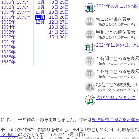
1999年
1979年
8月
8日
23日
2024年の月ごとの値
1998年
1978年
9月
9日
24日
1997年
1977年
10月
10日
25日
1996年
1976年
11月
11日
26日
旬ごとの値を表示
1995年
12月
12日
27日
（地点ごとのみのデータです
1994年
13日
28日
1993年
14日
29日
半旬ごとの値を表示
1992年
15日
30日
（地点ごとのみのデータです
1991年
2024年11月の日ご
1990年
1989年
1988年
１時間ごとの値を表
1987年
（地点ごとのみのデータです
１０分ごとの値を表
（地点ごとのみのデータです
地点ごとの観測史上1
（地点ごとのみのデータです
歴代全国ランキング
設に伴い、平年値の一部を更新しました。詳細は
配信資料に関するお知らせ
0年平年値の第4版の一部誤りを修正し、第4.0.1版として公開、利用を
21KB）
のとおりです。（2024年7月11日）