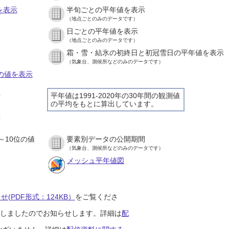
を表示
半旬ごとの平年値を表示
（地点ごとのみのデータです）
日ごとの平年値を表示
）
（地点ごとのみのデータです）
霜・雪・結氷の初終日と初冠雪日の平年値を表示
）
（気象台、測候所などのみのデータです）
との値を表示
平年値は1991-2020年の30年間の観測値
示
の平均をもとに算出しています。
）
示
）
～10位の値
要素別データの公開期間
）
（気象台、測候所などのみのデータです）
メッシュ平年値図
(PDF形式：124KB）
をご覧くださ
開始しましたのでお知らせします。詳細は
配