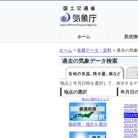
ホーム
防災情
ホーム
>
各種データ・資料
>
過去の気象
過去の気象データ検索
地点と年月日時を選択して、表示するデ
地点の選択
年月日
地点の選択をクリア
2026年
2025年
2024年
2023年
都府県・地方を選択
2022年
2021年
2020年