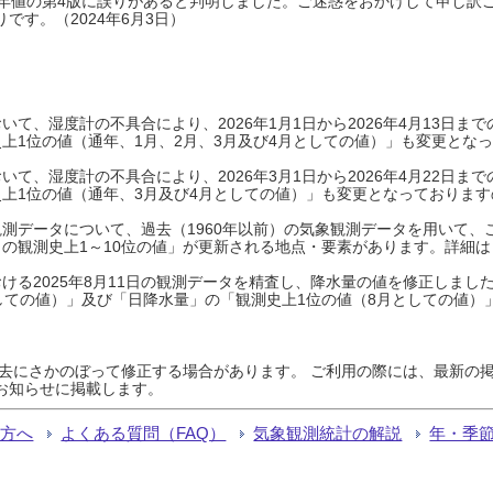
0年平年値の第4版に誤りがあると判明しました。ご迷惑をおかけして申し訳
です。（2024年6月3日）
て、湿度計の不具合により、2026年1月1日から2026年4月13日
上1位の値（通年、1月、2月、3月及び4月としての値）」も変更とな
て、湿度計の不具合により、2026年3月1日から2026年4月22日
上1位の値（通年、3月及び4月としての値）」も変更となっておりますので
測データについて、過去（1960年以前）の気象観測データを用いて、
の観測史上1～10位の値」が更新される地点・要素があります。詳細は
ける2025年8月11日の観測データを精査し、降水量の値を修正しまし
しての値）」及び「日降水量」の「観測史上1位の値（8月としての値）
過去にさかのぼって修正する場合があります。 ご利用の際には、最新の掲
お知らせに掲載します。
る方へ
よくある質問（FAQ）
気象観測統計の解説
年・季