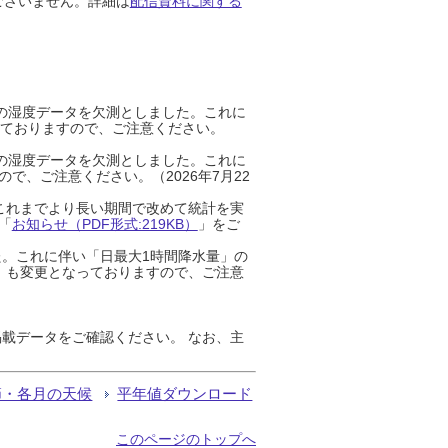
ございません。詳細は
配信資料に関する
までの湿度データを欠測としました。これに
っておりますので、ご注意ください。
までの湿度データを欠測としました。これに
、ご注意ください。（2026年7月22
これまでより長い期間で改めて統計を実
「
お知らせ（PDF形式:219KB）
」をご
た。これに伴い「日最大1時間降水量」の
」も変更となっておりますので、ご注意
載データをご確認ください。 なお、主
節・各月の天候
平年値ダウンロード
このページのトップへ