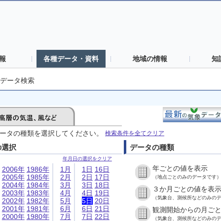
報
各種データ・資料
地域の情報
知
データ検索
ータの種類を選択してください。
検索条件を全てクリア
の選択
データの種類
年月日の選択をクリア
年ごとの値を表示
2006年
1986年
1月
1日
16日
2005年
1985年
2月
2日
17日
（地点ごとのみのデータです
2004年
1984年
3月
3日
18日
３か月ごとの値を表
2003年
1983年
4月
4日
19日
（気象台、測候所などのみの
2002年
1982年
5月
5日
20日
2001年
1981年
6月
6日
21日
観測開始からの月ご
2000年
1980年
7月
7日
22日
（気象台、測候所などのみの