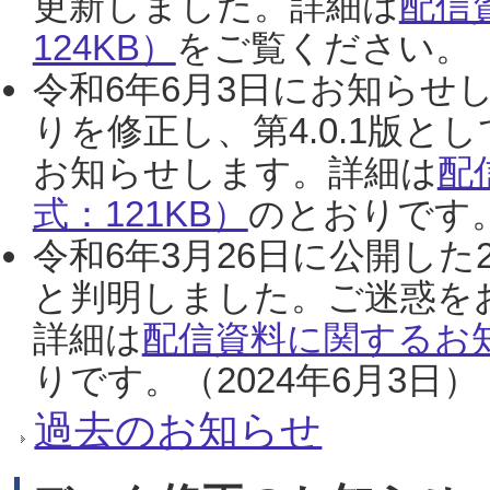
更新しました。詳細は
配信
124KB）
をご覧ください。（2
令和6年6月3日にお知らせし
りを修正し、第4.0.1版
お知らせします。詳細は
配
式：121KB）
のとおりです。
令和6年3月26日に公開した
と判明しました。ご迷惑を
詳細は
配信資料に関するお知
りです。（2024年6月3日）
過去のお知らせ