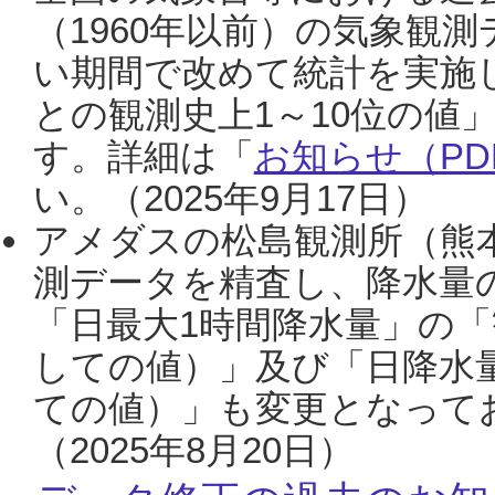
（1960年以前）の気象観
い期間で改めて統計を実施
との観測史上1～10位の値
す。詳細は「
お知らせ（PDF
い。（2025年9月17日）
アメダスの松島観測所（熊本
測データを精査し、降水量
「日最大1時間降水量」の「
しての値）」及び「日降水
ての値）」も変更となって
（2025年8月20日）