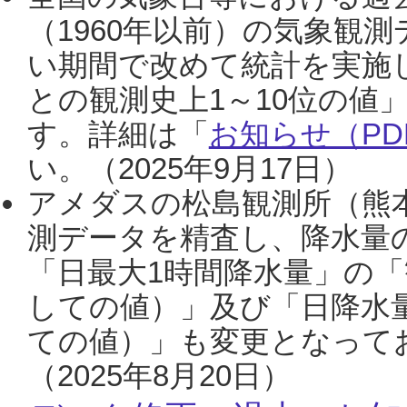
（1960年以前）の気象観
い期間で改めて統計を実施
との観測史上1～10位の値
す。詳細は「
お知らせ（PDF
い。（2025年9月17日）
アメダスの松島観測所（熊本
測データを精査し、降水量
「日最大1時間降水量」の「
しての値）」及び「日降水
ての値）」も変更となって
（2025年8月20日）