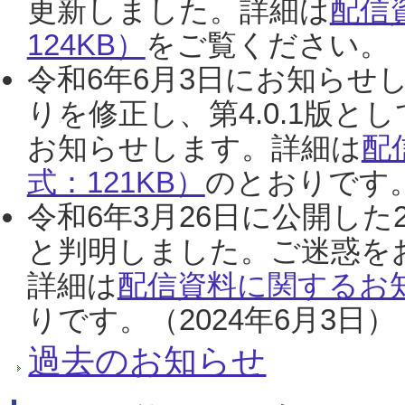
更新しました。詳細は
配信
124KB）
をご覧ください。（2
令和6年6月3日にお知らせし
りを修正し、第4.0.1版
お知らせします。詳細は
配
式：121KB）
のとおりです。
令和6年3月26日に公開した
と判明しました。ご迷惑を
詳細は
配信資料に関するお知
りです。（2024年6月3日）
過去のお知らせ