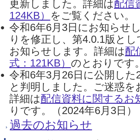
更新しました。詳細は
配信
124KB）
をご覧ください。（2
令和6年6月3日にお知らせし
りを修正し、第4.0.1版
お知らせします。詳細は
配
式：121KB）
のとおりです。
令和6年3月26日に公開した
と判明しました。ご迷惑を
詳細は
配信資料に関するお知
りです。（2024年6月3日）
過去のお知らせ